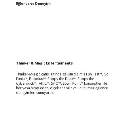
Eğlence ve Deneyim
Thinker & Magic Entertaiments
Thinker&Magic çatısı altında geliştirdiğimiz Fun Fest™, Go
Funia™, Boboluu™, Poppy the Duck™, Poppy the
Cyberduck™, Aftrz™, SYIO™, Spwn Point™ konseptleri ile
her yaşa hitap eden, ölçeklenebilir ve unutulmaz eğlence
deneyimleri sunuyoruz.