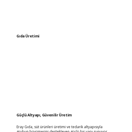
Gıda Üretimi
Güçlü Altyapı, Güvenilir Üretim
Eray Gıda, süt ürünleri üretimi ve tedarik altyapısıyla
grubun büyümesini destekleyen güçlü bir yapı sunuyor.