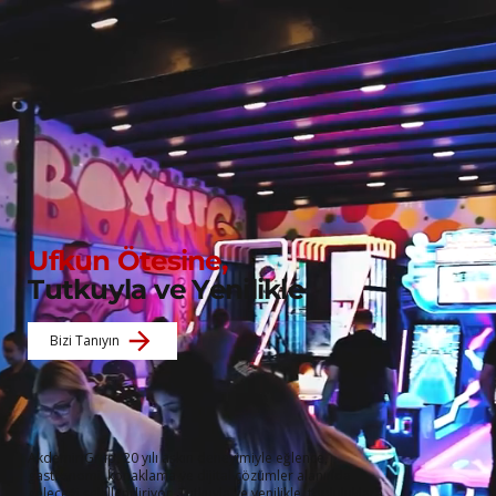
Ufkun Ötesine,
Tutkuyla ve Yenilikle
Bizi Tanıyın
Akdemir Grup, 20 yılı aşkın deneyimiyle eğlence,
gastronomi, konaklama ve dijital çözümler alanında
geleceği şekillendiriyor. Tutkuyla ve yenilikle, topluluklara